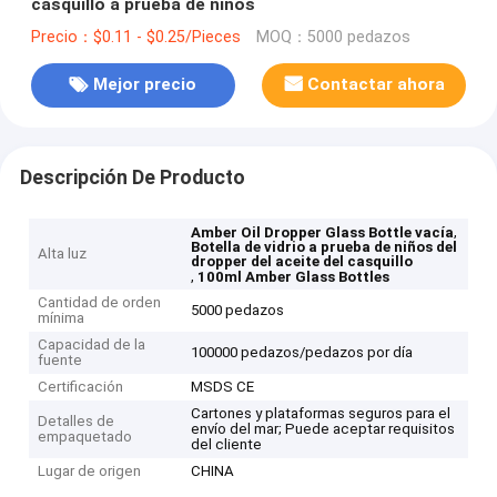
casquillo a prueba de niños
Precio：$0.11 - $0.25/Pieces
MOQ：5000 pedazos
Mejor precio
Contactar ahora
Descripción De Producto
,
Amber Oil Dropper Glass Bottle vacía
Botella de vidrio a prueba de niños del
Alta luz
dropper del aceite del casquillo
,
100ml Amber Glass Bottles
Cantidad de orden
5000 pedazos
mínima
Capacidad de la
100000 pedazos/pedazos por día
fuente
Certificación
MSDS CE
Cartones y plataformas seguros para el
Detalles de
envío del mar; Puede aceptar requisitos
empaquetado
del cliente
Lugar de origen
CHINA