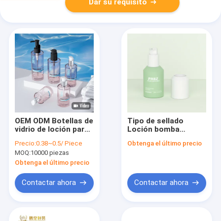
Dar su requisito
OEM ODM Botellas de
Tipo de sellado
vidrio de loción para
Loción bomba
la loción corporal
Loción botellas de
Precio:
0.38~0.5/ Piece
Obtenga el último precio
loción hidratante
vidrio sencillo y
MOQ:
10000 piezas
suero de aceite de
elegante para el
cara tonificante
cuerpo Loción aceite
Obtenga el último precio
botella de vidrio
para el cabello suero
cosmético
aceite y tonificante
Contactar ahora
Contactar ahora
facial