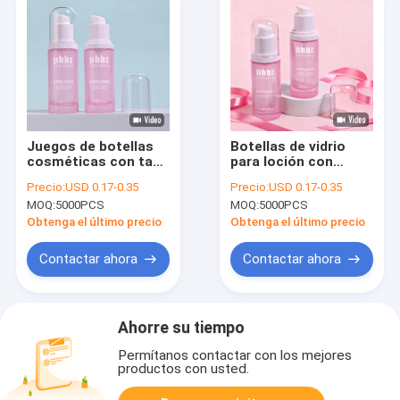
embalaje
Juegos de botellas
Botellas de vidrio
cosméticas con tapa
para loción con
de spray para loción
bomba accesoria.
Precio:
USD 0.17-0.35
Precio:
USD 0.17-0.35
corporal, ideales
Material de botella
MOQ:
5000PCS
MOQ:
5000PCS
para soluciones de
de vidrio resistente
envasado de
diseñado para
Obtenga el último precio
Obtenga el último precio
lociones hidratantes,
lociones de cuidado
sérums, aceites y
de la piel y belleza
Contactar ahora
Contactar ahora
tónicos faciales
Ahorre su tiempo
Permítanos contactar con los mejores
productos con usted.