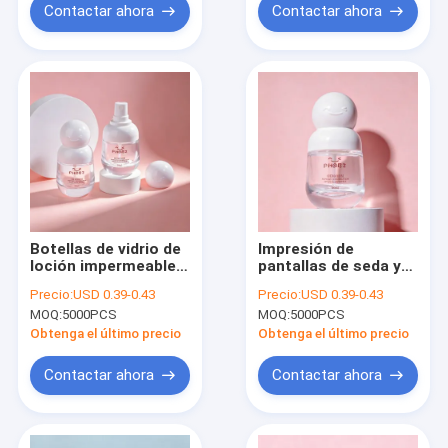
Contactar ahora
Contactar ahora
Botellas de vidrio de
Impresión de
loción impermeables
pantallas de seda y
con etiquetado
estampado en
Precio:
USD 0.39-0.43
Precio:
USD 0.39-0.43
personalizado
caliente Conjuntos
MOQ:
5000PCS
MOQ:
5000PCS
Contenedores
de botellas
reutilizables ideales
cosméticas
Obtenga el último precio
Obtenga el último precio
para aceites
Personalización
esenciales sueros y
Opciones de
Contactar ahora
Contactar ahora
lociones
impresión de
logotipos para
soluciones
profesionales de