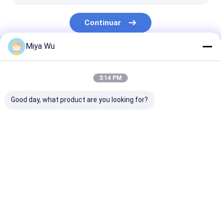
Botella de cristal del difusor
Continuar
Miya Wu
Nuestras Categorías
3:14 PM
Good day, what product are you looking for?
Botellas del envase
Tarros del envase de
Botella de la 
de plástico
plástico
plástica
Inicio
Mapa del
Contactar
Desktop
Sitio
Ahora
Site
Mapa del Sitio
Política de privacidad