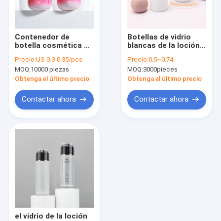
recorrido por la fábrica
Control de calidad
Contenedor de
Botellas de vidrio
botella cosmética de
blancas de la loción
Contacta con nosotros
vidrio con tapa de
de 30ml 50ml con el
Precio:
US 0.3-0.35/pcs
Precio:
0.5~0.74
bomba de venta
casquillo y la bomba
MOQ:
10000 piezas
MOQ:
3000pieces
caliente para loción
redondos
Noticias
de crema de suero
Obtenga el último precio
Obtenga el último precio
Solicitar una cita
Contactar ahora
Contactar ahora
Botellas del envase de plástico
Tarros del envase de plástico
Botella de la espuma plástica
Botella plástica de la loción
el vidrio de la loción