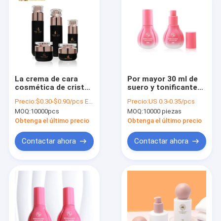
La crema de cara
Por mayor 30 ml de
cosmética de cristal
suero y tonificante
de la botella fijó la
logotipo
Precio:
$0.30-$0.90/pcs EXW
Precio:
US 0.3-0.35/pcs
botella de vidrio de la
personalizado crema
MOQ:
10000pcs
MOQ:
10000 piezas
bomba de la loción
loción botellas de
de Skincare
vidrio con bomba
Obtenga el último precio
Obtenga el último precio
Contactar ahora
Contactar ahora
En casa
Productos
Sobre nosotros