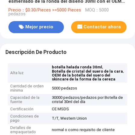
esmerilado de la ronda del diseño 30ml con el OEM
de aluminio de lujo de Cherry Shape Skincare Serum
Precio：$0.30/Pieces >=5000 Pieces
MOQ：5000
pedazos
Bottle de la tapa
Mejor precio
Contactar ahora
Descripción De Producto
,
botella helada ronda 30ml
,
Botella de cristal del suero de la cara
Alta luz
OEM de la botella del suero del
skincare de la forma de la cereza
Cantidad de orden
5000 pedazos
mínima
Capacidad de la
30000 pedazos/pedazos por Botella de
fuente
cristal 30ml del día
Certificación
CE MSDS
Condiciones de
T/T, Western Union
pago
Detalles de
normal o como requisito de cliente
empaquetado