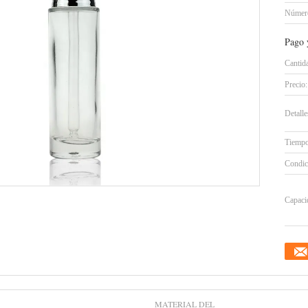
Número
Pago 
Cantid
Precio:
Detall
Tiempo
Condic
Capacid
MATERIAL DEL