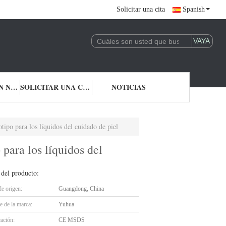
Solicitar una cita
Spanish
CONTACTA CON NOSOTROS
SOLICITAR UNA CITA
NOTICIAS
tipo para los líquidos del cuidado de piel
 para los líquidos del
 del producto:
de origen:
Guangdong, China
 de la marca:
Yuhua
cación:
CE MSDS