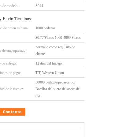
 de modelo:
S044
y Envío Términos:
ad de orden mínima:
1000 pedazos
$0.77/Pieces 1000-4999 Pieces
normal o como requisito de
es de empaquetado:
cliente
 de entrega:
12 días del trabajo
iones de pago:
T/T, Western Union
30000 pedazos/pedazos por
ad de la fuente:
Botellas del suero del aceite del
día
Contacto