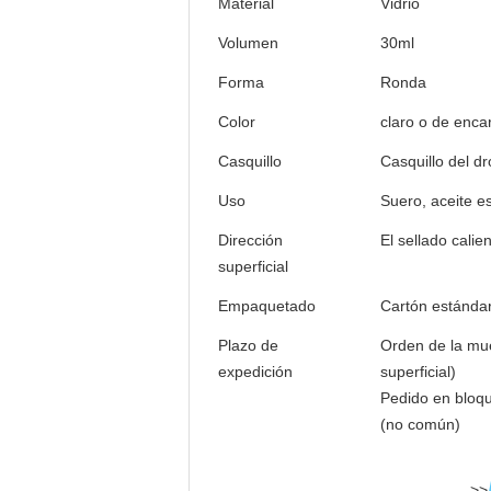
Material
Vidrio
Volumen
30ml
Forma
Ronda
Color
claro o de enca
Casquillo
Casquillo del d
Uso
Suero, aceite es
Dirección
El sellado calie
superficial
Empaquetado
Cartón estándar
Plazo de
Orden de la mu
expedición
superficial)
Pedido en bloq
(no común)
>>