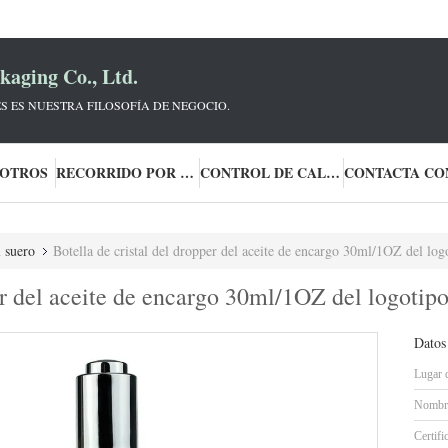
aging Co., Ltd.
S ES NUESTRA FILOSOFÍA DE NEGOCIO.
SOTROS
RECORRIDO POR LA FÁBRICA
CONTROL DE CALIDAD
l suero
Botella de cristal del dropper del aceite de encargo 30ml/1OZ del logo
er del aceite de encargo 30ml/1OZ del logotipo
Datos
Lugar 
Nombre
Certifi