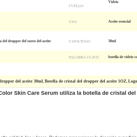
Vidrio
CUELLO:
USO:
Aceite esencial
CAPACIDAD:
a del dropper del suero del aceite
30ml
PALABRA CLAVE:
botella de vidrio c
 dropper del aceite 30ml
Botella de cristal del dropper del aceite 1OZ
Logo
,
,
olor Skin Care Serum utiliza la botella de cristal de