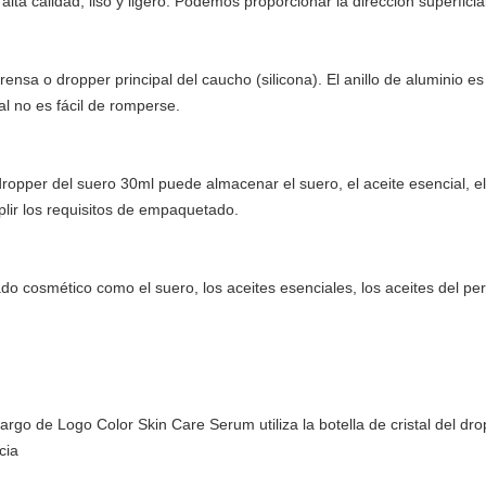
 alta calidad, liso y ligero. Podemos proporcionar la dirección superficial
prensa o
dropper principal del caucho (silicona)
. El anillo de aluminio 
al no es fácil de romperse.
 dropper del suero 30ml puede almacenar el suero, el aceite esencial, el
lir los requisitos de empaquetado.
o cosmético como el suero, los aceites esenciales, los aceites del per
argo de Logo Color Skin Care Serum utiliza la botella de cristal del dr
cia