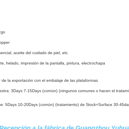
rgo
ropper
encial, aceite del cuidado de piel, etc.
nte, helado, impresión de la pantalla, pintura, electrochapa
 de la exportación con el embalaje de las plataformas
estra: 3Days 7-15Days (común) (ningunos comunes o hacen el tratami
ue: 5Days 10-20Days (común) (tratamiento) de Stock+Surface 30-45da
Recepción a la fábrica de Guangzhou Yuhu