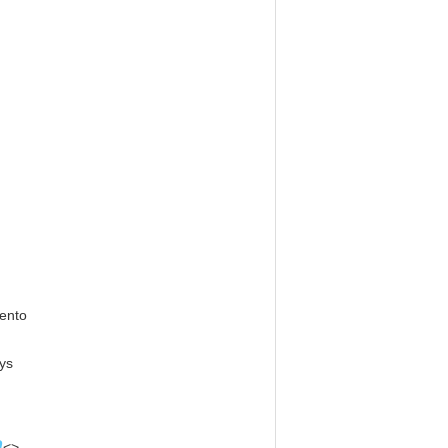
ento
ys
a
<>