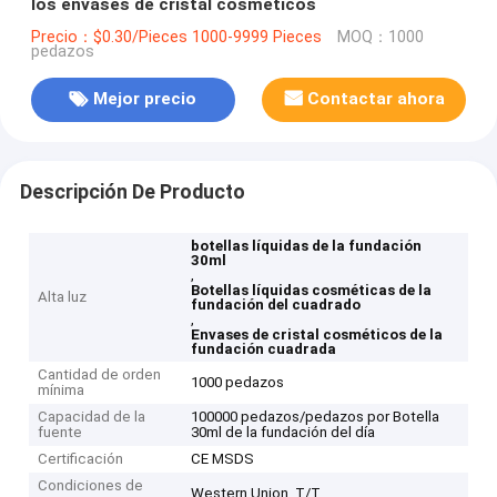
los envases de cristal cosméticos
Precio：$0.30/Pieces 1000-9999 Pieces
MOQ：1000
pedazos
Mejor precio
Contactar ahora
Descripción De Producto
botellas líquidas de la fundación
30ml
,
Botellas líquidas cosméticas de la
Alta luz
fundación del cuadrado
,
Envases de cristal cosméticos de la
fundación cuadrada
Cantidad de orden
1000 pedazos
mínima
Capacidad de la
100000 pedazos/pedazos por Botella
fuente
30ml de la fundación del día
Certificación
CE MSDS
Condiciones de
Western Union, T/T