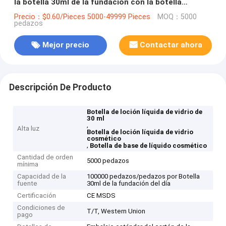
la botella 30ml de la fundación con la botella
cosmética de la bomba para el cuidado de piel
Precio：$0.60/Pieces 5000-49999 Pieces
MOQ：5000
pedazos
Mejor precio
Contactar ahora
Descripción De Producto
Botella de loción líquida de vidrio de
30 ml
,
Alta luz
Botella de loción líquida de vidrio
cosmético
,
Botella de base de líquido cosmético
Cantidad de orden
5000 pedazos
mínima
Capacidad de la
100000 pedazos/pedazos por Botella
fuente
30ml de la fundación del día
Certificación
CE MSDS
Condiciones de
T/T, Western Union
pago