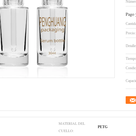
Número
Pago 
Cantid
Precio:
Detall
Tiempo
Condic
Capacid
MATERIAL DEL
PETG
CUELLO: