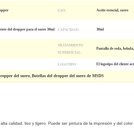
USO:
ropper
Aceite esencial, suero
CAPACIDAD:
rente del dropper para el suero 30ml
30ml
TRATAMIENTO
Pantalla de seda, helada,
SUPERFICIAL:
LOGOTIPO:
El logotipo del cliente ac
dropper del suero
Botellas del dropper del suero de MSDS
,
 alta calidad, liso y ligero. Puede ser pintura de la impresión y del color 