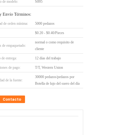
 de modelo:
S095
y Envío Términos:
ad de orden mínima:
5000 pedazos
$0.20 - $0.40/Pieces
normal o como requisito de
es de empaquetado:
cliente
 de entrega:
12 días del trabajo
iones de pago:
T/T, Western Union
30000 pedazos/pedazos por
ad de la fuente:
Botella de lujo del suero del día
Contacto