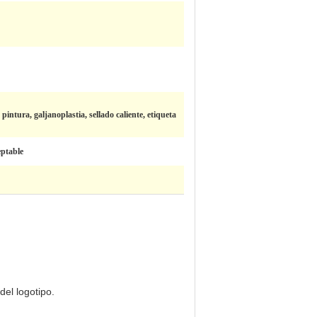
 pintura, galjanoplastia, sellado caliente, etiqueta
eptable
del logotipo.