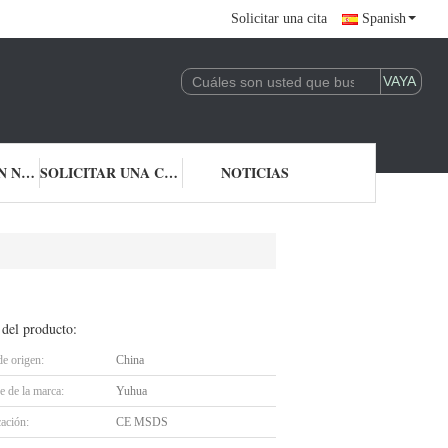
Solicitar una cita
Spanish
CONTACTA CON NOSOTROS
SOLICITAR UNA CITA
NOTICIAS
 del producto:
de origen:
China
 de la marca:
Yuhua
cación:
CE MSDS