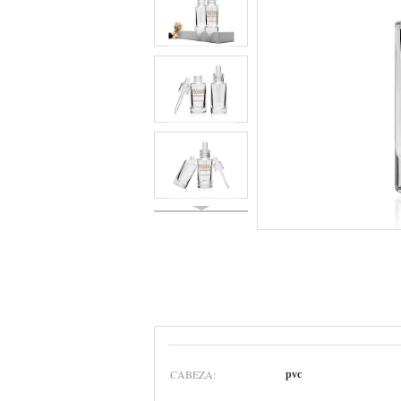
CABEZA:
pvc