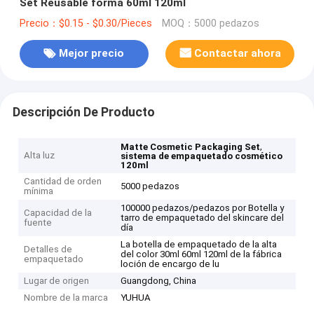
Set Reusable forma 60ml 120ml
Precio：$0.15 - $0.30/Pieces
MOQ：5000 pedazos
Mejor precio
Contactar ahora
Descripción De Producto
,
Matte Cosmetic Packaging Set
Alta luz
sistema de empaquetado cosmético
120ml
Cantidad de orden
5000 pedazos
mínima
100000 pedazos/pedazos por Botella y
Capacidad de la
tarro de empaquetado del skincare del
fuente
día
La botella de empaquetado de la alta
Detalles de
del color 30ml 60ml 120ml de la fábrica
empaquetado
loción de encargo de lu
Lugar de origen
Guangdong, China
Nombre de la marca
YUHUA