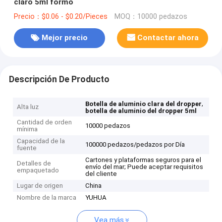
claro 5ml formó
Precio：$0.06 - $0.20/Pieces
MOQ：10000 pedazos
Mejor precio
Contactar ahora
Descripción De Producto
,
Botella de aluminio clara del dropper
Alta luz
botella de aluminio del dropper 5ml
Cantidad de orden
10000 pedazos
mínima
Capacidad de la
100000 pedazos/pedazos por Día
fuente
Cartones y plataformas seguros para el
Detalles de
envío del mar; Puede aceptar requisitos
empaquetado
del cliente
Lugar de origen
China
Nombre de la marca
YUHUA
Vea más