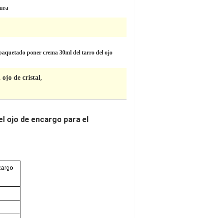
ura
paquetado poner crema 30ml del tarro del ojo
ojo de cristal
,
l ojo de encargo para el
cargo