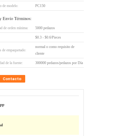
 de modelo:
PC150
y Envío Términos:
ad de orden mínima:
5000 pedazos
$0.3 - $0.6/Pieces
normal o como requisito de
es de empaquetado:
cliente
ad de la fuente:
300000 pedazos/pedazos por Día
Contacto
 PP
al