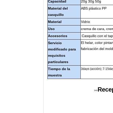
Capacidad
20g 30g 50g
Material del
ABS plástico PP
casquillo
Material
Vidrio
Uso
crema de cara, crema
Accesorios
Casquillo con el tap
El helar, color pin
Servicio
fabricación del mol
modificado para
requisitos
particulares
Tiempo de la
3days (acción); 7-15da
muestra
Rece
>>