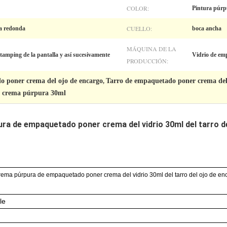
COLOR:
Pintura púrp
CUELLO:
ma redonda
boca ancha
MÁQUINA DE LA
stamping de la pantalla y así sucesivamente
Vidrio de em
PRODUCCIÓN:
o poner crema del ojo de encargo
Tarro de empaquetado poner crema del 
,
er crema púrpura 30ml
ura de empaquetado poner crema del vidrio 30ml del tarro de
 crema púrpura de empaquetado poner crema del vidrio 30ml del tarro del ojo de en
le