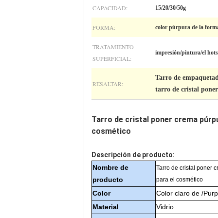
CAPACIDAD:
15/20/30/50g
FORMA:
color púrpura de la for
TRATAMIENTO
impresión/pintura/el hot
SUPERFICIAL:
Tarro de empaquetad
RESALTAR:
tarro de cristal pon
Tarro de cristal poner crema púrp
cosmético
Descripción de producto:
Nombre de
Tarro de cristal poner
producto
para el cosmético
Color
Color claro de /Purp
Material
Vidrio