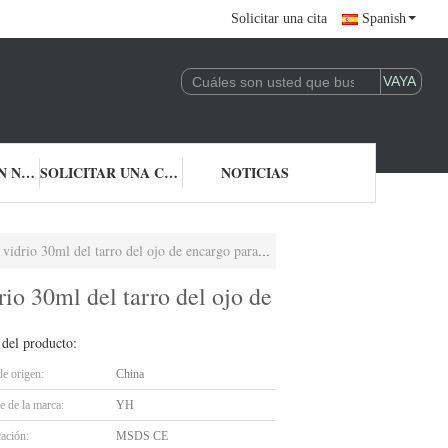
Solicitar una cita
Spanish
CONTACTA CON NOSOTROS
SOLICITAR UNA CITA
NOTICIAS
0ml del tarro del ojo de encargo para el cosmético
io 30ml del tarro del ojo de
 del producto:
de origen:
China
 de la marca:
YH
cación:
MSDS CE