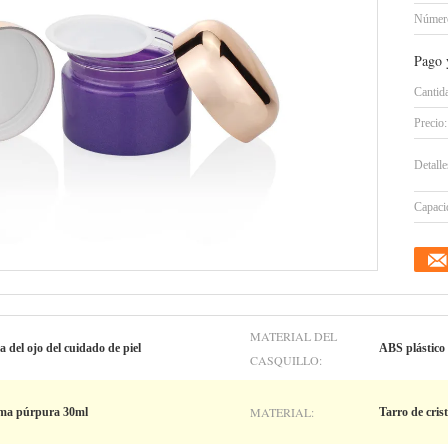
Número
Pago 
Cantid
Precio:
Detall
Capacid
MATERIAL DEL
a del ojo del cuidado de piel
ABS plástico
CASQUILLO:
MATERIAL:
rema púrpura 30ml
Tarro de crist