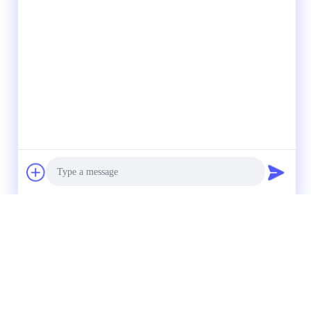
Photo
Video Call
Audio Call