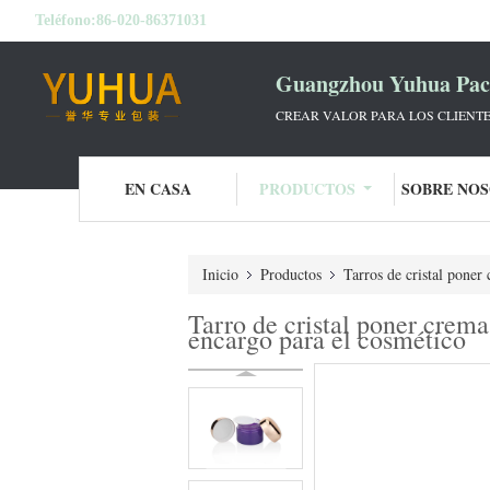
Teléfono:
86-020-86371031
Guangzhou Yuhua Pack
CREAR VALOR PARA LOS CLIENTE
EN CASA
PRODUCTOS
SOBRE NO
Inicio
Productos
Tarros de cristal poner
Tarro de cristal poner crem
encargo para el cosmético