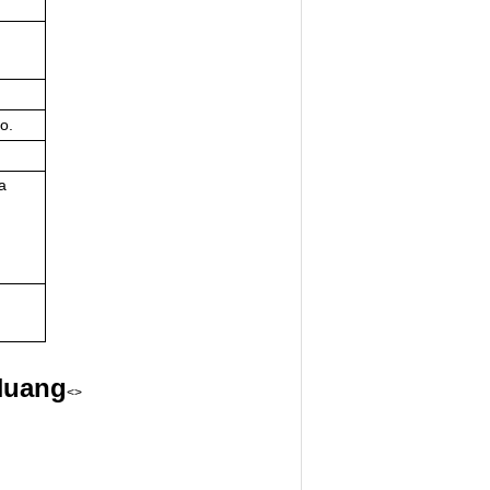
o.
a
Huang
<>