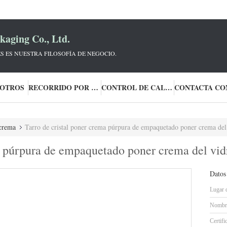
aging Co., Ltd.
S ES NUESTRA FILOSOFÍA DE NEGOCIO.
SOTROS
RECORRIDO POR LA FÁBRICA
CONTROL DE CALIDAD
 crema
Tarro de cristal poner crema púrpura de empaquetado poner crema del vidrio 3
a púrpura de empaquetado poner crema del vidr
Datos
Lugar 
Nombre
Certifi