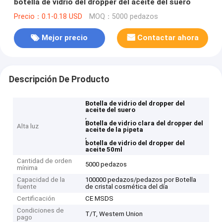
botella de vidrio del dropper del aceite del suero
Precio：0.1-0.18 USD
MOQ：5000 pedazos
Mejor precio
Contactar ahora
Descripción De Producto
Botella de vidrio del dropper del
aceite del suero
,
Botella de vidrio clara del dropper del
Alta luz
aceite de la pipeta
,
botella de vidrio del dropper del
aceite 50ml
Cantidad de orden
5000 pedazos
mínima
Capacidad de la
100000 pedazos/pedazos por Botella
fuente
de cristal cosmética del día
Certificación
CE MSDS
Condiciones de
T/T, Western Union
pago