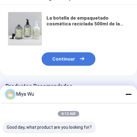
La botella de empaquetado
cosmética reciclada 500ml de la
espuma plástica ACARICIA la
botella del dispensador de la
espuma del jabón líquido
Continuar
Productos Recomendados
Miya Wu
6:12 AM
Good day, what product are you looking for?