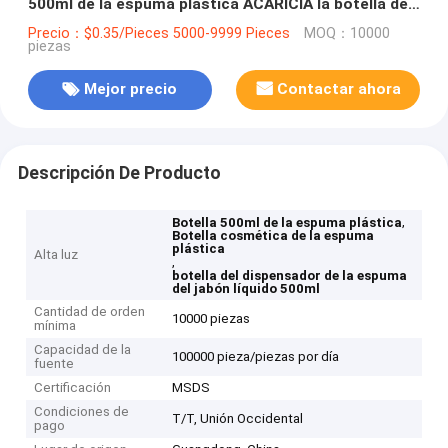
500ml de la espuma plástica ACARICIA la botella del
dispensador de la espuma del jabón líquido
Precio：$0.35/Pieces 5000-9999 Pieces
MOQ：10000
piezas
Mejor precio
Contactar ahora
Descripción De Producto
,
Botella 500ml de la espuma plástica
Botella cosmética de la espuma
plástica
Alta luz
,
botella del dispensador de la espuma
del jabón líquido 500ml
Cantidad de orden
10000 piezas
mínima
Capacidad de la
100000 pieza/piezas por día
fuente
Certificación
MSDS
Condiciones de
T/T, Unión Occidental
pago