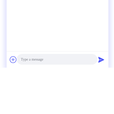
Photo
Video Call
Audio Call