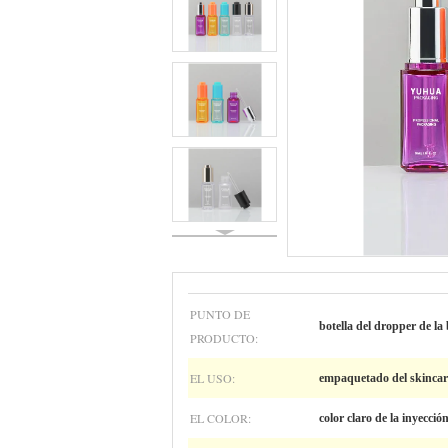
PUNTO DE
botella del dropper de l
PRODUCTO:
EL USO:
empaquetado del skincare 
EL COLOR:
color claro de la inyecció