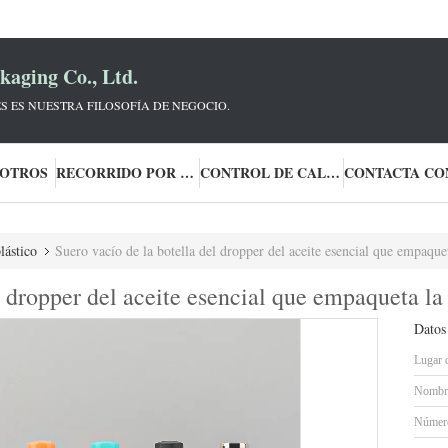
aging Co., Ltd.
S ES NUESTRA FILOSOFÍA DE NEGOCIO.
SOTROS
RECORRIDO POR LA FÁBRICA
CONTROL DE CALIDAD
lástico
Suero vacío de la botella del dropper del aceite esencial que empaquet
l dropper del aceite esencial que empaqueta la
Datos
Lugar 
Nombre
Número