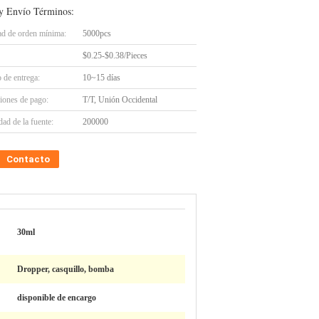
y Envío Términos:
ad de orden mínima:
5000pcs
$0.25-$0.38/Pieces
 de entrega:
10~15 días
iones de pago:
T/T, Unión Occidental
ad de la fuente:
200000
Contacto
30ml
Dropper, casquillo, bomba
disponible de encargo