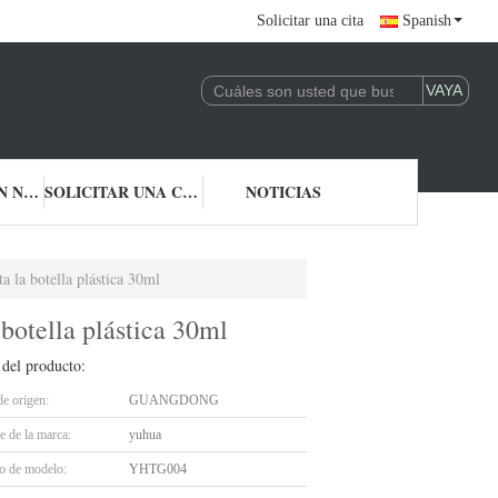
Solicitar una cita
Spanish
CONTACTA CON NOSOTROS
SOLICITAR UNA CITA
NOTICIAS
a la botella plástica 30ml
 botella plástica 30ml
 del producto:
de origen:
GUANGDONG
 de la marca:
yuhua
 de modelo:
YHTG004