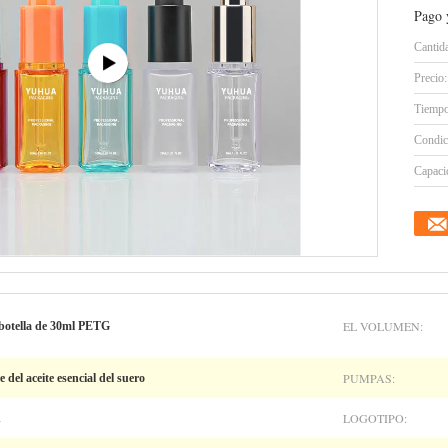
Pago 
Cantid
Precio:
Tiempo
Condic
Capacid
EL VOLUMEN:
a botella de 30ml PETG
PUMPAS:
del aceite esencial del suero
LOGOTIPO:
n