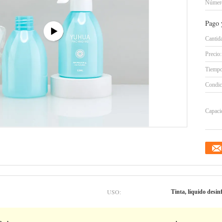
Número
Pago 
Cantid
Precio:
Tiempo
Condic
Capacid
USO:
Tinta, líquido desi