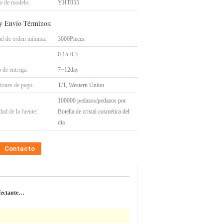
 de modelo:
YHT055
y Envío Términos:
ad de orden mínima:
3000Pieces
0.15-0.3
 de entrega:
7~12day
iones de pago:
T/T, Western Union
100000 pedazos/pedazos por
ad de la fuente:
Botella de cristal cosmética del
día
Contacto
nfectante…