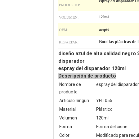
espray del disparador 1
PRODUCTO:
VOLUMEN:
120ml
OEM:
aceptó
RESALTAR:
Botellas plásticas de
diseño azul de alta calidad negro 2
disparador
espray del disparador 120ml
Descripción de producto
Nombre de
espray del disparador
producto
Artículo ningún
YHT055
Material
Plástico
Volumen
120ml
Forma
Forma del cisne
Color
Modificado para requi