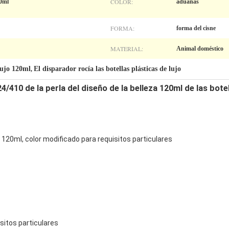
COLOR:
20ml
aduanas
FORMA:
forma del cisne
MATERIAL:
Animal doméstico
 lujo 120ml
El disparador rocía las botellas plásticas de lujo
,
4/410 de la perla del diseño de la belleza 120ml de las botel
 120ml, color modificado para requisitos particulares
sitos particulares