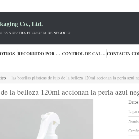
aging Co., Ltd.
S ES NUESTRA FILOSOFÍA DE NEGOCIO.
SOTROS
RECORRIDO POR LA FÁBRICA
CONTROL DE CALIDAD
tico
las botellas plásticas de lujo de la belleza 120ml accionan la perla azul 
jo de la belleza 120ml accionan la perla azul n
Datos
Lugar 
Nombre
Certifi