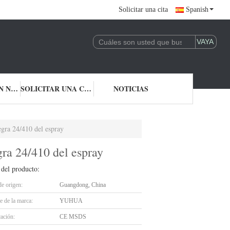
Solicitar una cita
Spanish
CONTACTA CON NOSOTROS
SOLICITAR UNA CITA
NOTICIAS
negra 24/410 del espray
egra 24/410 del espray
 del producto:
de origen:
Guangdong, China
 de la marca:
YUHUA
cación:
CE MSDS