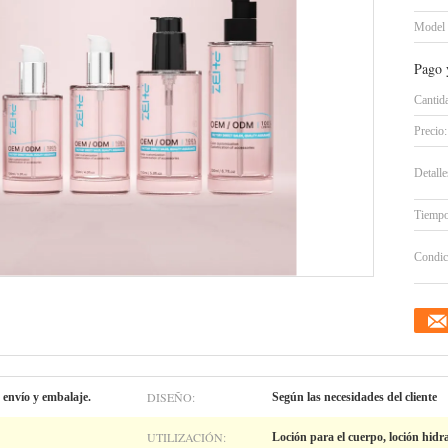
Model
Pago 
Cantid
Precio:
Detall
Tiempo
Condic
DISEÑO:
 envío y embalaje.
Según las necesidades del cliente
UTILIZACIÓN:
Loción para el cuerpo, loción hidrat