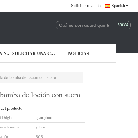
Solicitar una cita
Spanish
CONTACTA CON NOSOTROS
SOLICITAR UNA CITA
NOTICIAS
la de bomba de loción con suero
 bomba de loción con suero
 del producto:
f Origin:
guangzhou
 de la marca:
yuhua
cación:
SGS