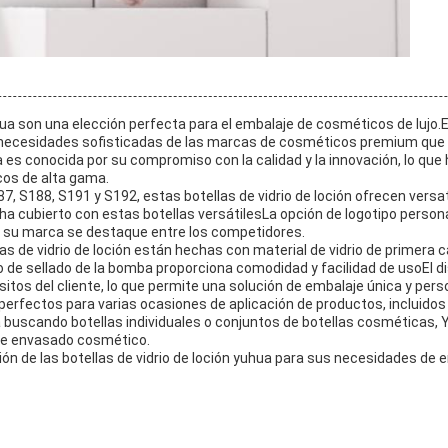
hua son una elección perfecta para el embalaje de cosméticos de lujo.Es
 necesidades sofisticadas de las marcas de cosméticos premium que
 es conocida por su compromiso con la calidad y la innovación, lo que 
cos de alta gama.
 S188, S191 y S192, estas botellas de vidrio de loción ofrecen versat
 cubierto con estas botellas versátilesLa opción de logotipo persona
e su marca se destaque entre los competidores.
s de vidrio de loción están hechas con material de vidrio de primera ca
po de sellado de la bomba proporciona comodidad y facilidad de usoEl 
sitos del cliente, lo que permite una solución de embalaje única y pers
perfectos para varias ocasiones de aplicación de productos, incluidos s
 buscando botellas individuales o conjuntos de botellas cosméticas, Y
de envasado cosmético.
ión de las botellas de vidrio de loción yuhua para sus necesidades de 