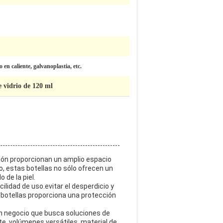
en caliente, galvanoplastia, etc.
e vidrio de 120 ml
oción proporcionan un amplio espacio
, estas botellas no sólo ofrecen un
 de la piel.
ilidad de uso.evitar el desperdicio y
 botellas proporciona una protección
 un negocio que busca soluciones de
te, volúmenes versátiles, material de