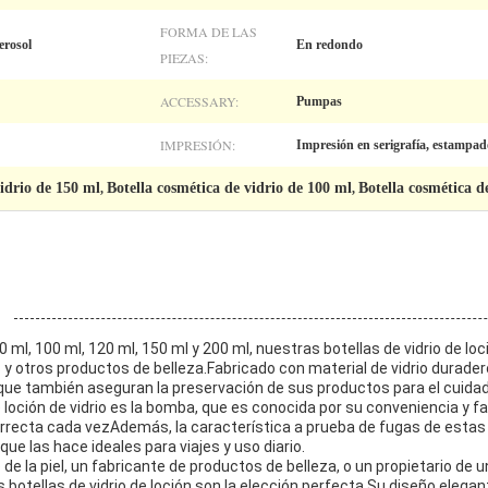
FORMA DE LAS
erosol
En redondo
PIEZAS:
ACCESSARY:
Pumpas
IMPRESIÓN:
Impresión en serigrafía, estampado 
vidrio de 150 ml
Botella cosmética de vidrio de 100 ml
Botella cosmética d
,
,
 ml, 100 ml, 120 ml, 150 ml y 200 ml, nuestras botellas de vidrio de l
y otros productos de belleza.Fabricado con material de vidrio duradero
que también aseguran la preservación de sus productos para el cuidado
e loción de vidrio es la bomba, que es conocida por su conveniencia y fac
rrecta cada vezAdemás, la característica a prueba de fugas de estas
que las hace ideales para viajes y uso diario.
 de la piel, un fabricante de productos de belleza, o un propietario de
 botellas de vidrio de loción son la elección perfecta.Su diseño elegan