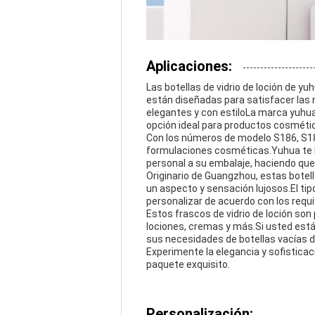
Aplicaciones:
Las botellas de vidrio de loción de yu
están diseñadas para satisfacer las
elegantes y con estiloLa marca yuhua
opción ideal para productos cosméti
Con los números de modelo S186, S187,
formulaciones cosméticas.Yuhua te ha
personal a su embalaje, haciendo qu
Originario de Guangzhou, estas botella
un aspecto y sensación lujosos.El ti
personalizar de acuerdo con los requi
Estos frascos de vidrio de loción son 
lociones, cremas y más.Si usted está
sus necesidades de botellas vacías 
Experimente la elegancia y sofisticac
paquete exquisito.
Personalización: