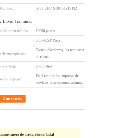
 Number:
S186 S187 S188 S191S192
y Envío Términos:
ad de orden mínima:
10000 piezas
0.35~0.53/ Piece
Cartón, plataforma, los requisitos
es de empaquetado:
de cliente.
 de entrega:
20~35 días
En el caso de las empresas de
iones de pago:
servicios de telecomunicaciones:
Contacto
ante, suero de aceite, tónico facial