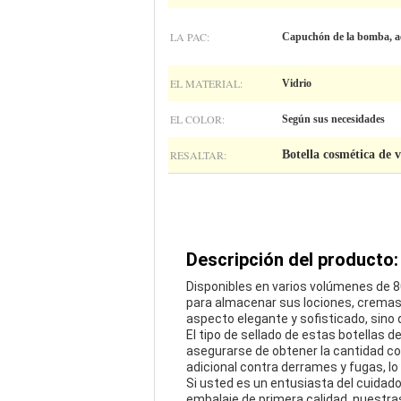
LA PAC:
Capuchón de la bomba, a
EL MATERIAL:
Vidrio
EL COLOR:
Según sus necesidades
RESALTAR:
Botella cosmética de 
Descripción del producto:
Disponibles en varios volúmenes de 80
para almacenar sus lociones, cremas 
aspecto elegante y sofisticado, sino 
El tipo de sellado de estas botellas d
asegurarse de obtener la cantidad co
adicional contra derrames y fugas, lo 
Si usted es un entusiasta del cuidado
embalaje de primera calidad, nuestras