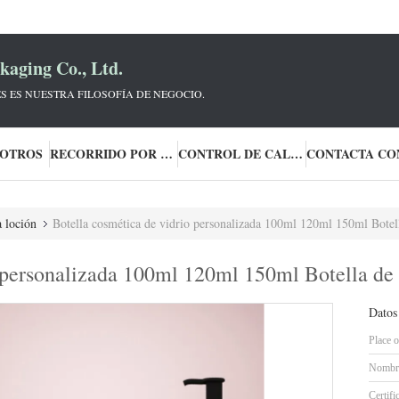
aging Co., Ltd.
S ES NUESTRA FILOSOFÍA DE NEGOCIO.
SOTROS
RECORRIDO POR LA FÁBRICA
CONTROL DE CALIDAD
a loción
Botella cosmética de vidrio personalizada 100ml 120ml 150ml Botel
o personalizada 100ml 120ml 150ml Botella de
Datos
Place o
Nombre
Certifi